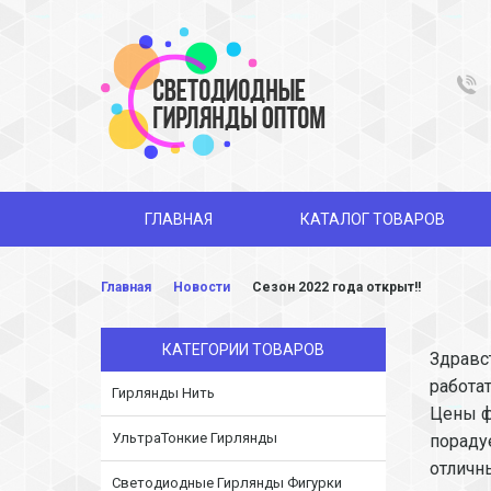
ГЛАВНАЯ
КАТАЛОГ ТОВАРОВ
Главная
Новости
Сезон 2022 года открыт!!
КАТЕГОРИИ ТОВАРОВ
Здравс
работат
Гирлянды Нить
Цены ф
УльтраТонкие Гирлянды
пораду
отличн
Светодиодные Гирлянды Фигурки